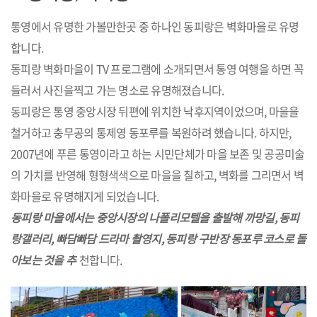
통영에서 유명한 가볼만한곳 중 하나인 동피랑은 벽화마을로 유명
합니다.
동피랑 벽화마을이 TV 프로그램에 소개되면서 통영 여행을 하면 꼭
들러서 사진을찍고 가는 명소로 유명해졌습니다.
동피랑은 통영 중앙시장 뒤편에 위치한 낙후지역이었으며, 마을을
철거하고 충무공의 통제영 동포루를 복원하려 했습니다. 하지만,
2007년에 푸른 통영이라고 하는 시민단체가 마을 보존 및 공공미술
의 가치를 반영해 형형색색으로 마을을 칠하고, 벽화를 그리면서 벽
화마을로 유명해지게 되었습니다.
동피랑 마을에서는 중앙시장의 나폴리모텔을 출발해 까망길, 동피
랑갤러리, 빠담빠담 드라마 촬영지, 동피랑 구반장 동포루 코스로 돌
아보는 것을 추
천합니다.